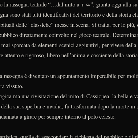
 la rassegna teatrale “…dal mito a + ∞”, giunta oggi alla su
gna sono stati tutti identificativi del territorio e della storia ch
bituali delle “classiche” messe in scena. Si tratta, per lo più, d
pubblico direttamente coinvolto nel gioco teatrale. Determinan
 mai sporcata da elementi scenici aggiuntivi, per vivere della
te attento e rigoroso, libero nell’anima e cosciente della stori
a rassegna è diventato un appuntamento imperdibile per molti
ra vissuto.
ogica ma una rivisitazione del mito di Cassiopea, la bella e va
della sua superbia e invidia, fu trasformata dopo la morte in 
ondannata a girare per sempre intorno al polo celeste.
artistica, quella di assecondare la richiesta del pubblico e di r