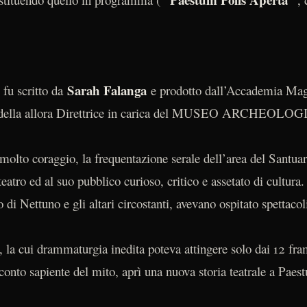
Sarah Falanga
 fu scritto da
e prodotto dall’Accademia Magn
nte della allora Direttrice in carica del MUSEO ARCHEOL
 molto coraggio, la frequentazione serale dell’area del Santuar
teatro ed al suo pubblico curioso, critico e assetato di cultura
o di Nettuno e gli altari circostanti, avevano ospitato spettaco
ui drammaturgia inedita poteva attingere solo dai 12 framm
cconto sapiente del mito, aprì una nuova storia teatrale a Pae