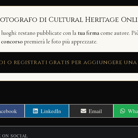
fotografo di Cultural Heritage Onl
i luoghi: restano pubblicate con la
tua firma
come autore. Più 
n
concorso
premierà le foto più apprezzate.
di o registrati gratis per aggiungere una
hare
Share
Share
Shar
acebook
LinkedIn
Email
Wha
n
on
on
on
E ON SOCIAL