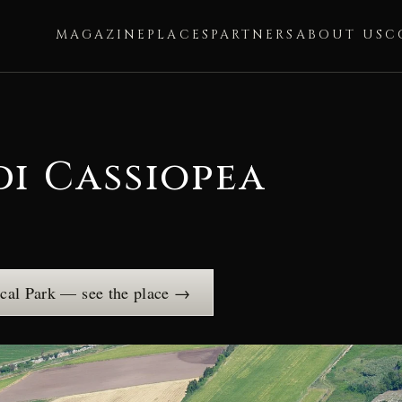
MAGAZINE
PLACES
PARTNERS
ABOUT US
C
di Cassiopea
cal Park — see the place →