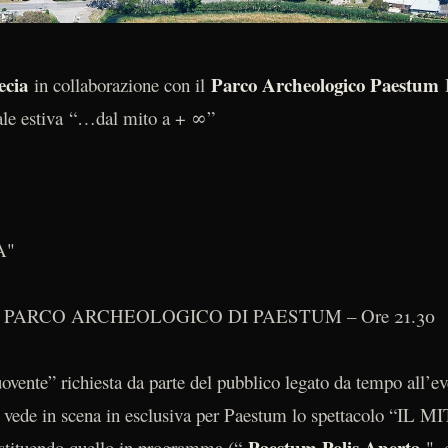
cia
Parco Archeologico Paestum
in collaborazione con il
rale estiva “…dal mito a + ∞”
A"
 PARCO ARCHEOLOGICO DI PAESTUM – Ore 21.30
vente” richiesta da parte del pubblico legato da tempo all’ev
1 vede in scena in esclusiva per Paestum lo spettacolo “I
Paestum Polis Aperta
sostituendo quello in programma (“
", 