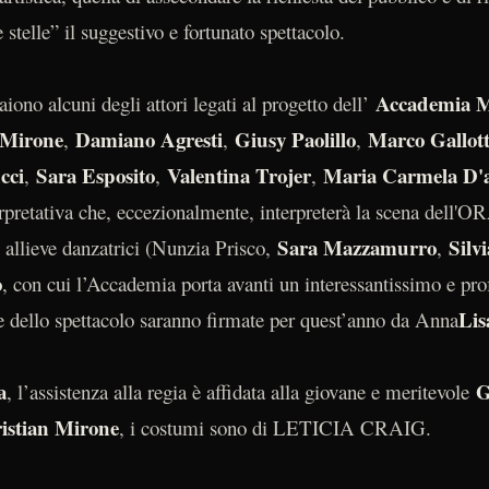
 stelle” il suggestivo e fortunato spettacolo.
Accademia M
ono alcuni degli attori legati al progetto dell’
 Mirone
Damiano Agresti
Giusy Paolillo
Marco Gallott
,
,
,
cci
Sara Esposito
Valentina Trojer
Maria Carmela D'
,
,
,
nterpretativa che, eccezionalmente, interpreterà la scena dell'
Sara Mazzamurro
Silv
e allieve danzatrici (Nunzia Prisco,
,
o
, con cui l’Accademia porta avanti un interessantissimo e pro
Lis
e dello spettacolo saranno firmate per quest’anno da Anna
a
G
, l’assistenza alla regia è affidata alla giovane e meritevole
istian Mirone
, i costumi sono di LETICIA CRAIG.