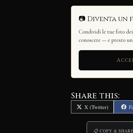
📷 Diventa un 
Condividi le tue foto de
conoscere — e presto u
Acce
Share this:
Share
S
X (Twitter)
F
on
o
📋 COPY & SHAR