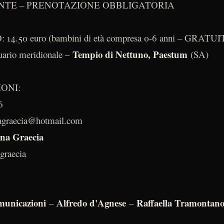
NTE – PRENOTAZIONE OBBLIGATORIA
.50 euro (bambini di età compresa 0-6 anni – GRATUI
Tempio di Nettuno, Paestum
ario meridionale –
(SA)
IONI:
96
agraecia@hotmail.com
na Graecia
graecia
unicazioni
Alfredo d'Agnese
Raffaella Tramontan
–
–