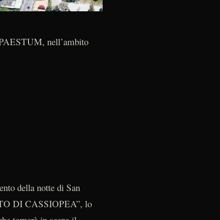
PAESTUM, nell’ambito
ento della notte di San
L MITO DI CASSIOPEA”, lo
che tornerà in scena il