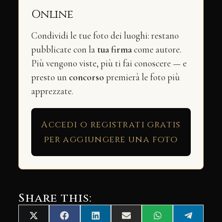
Online
Condividi le tue foto dei luoghi: restano
pubblicate con la
tua firma
come autore.
Più vengono viste, più ti fai conoscere — e
presto un
concorso
premierà le foto più
apprezzate.
Accedi o registrati gratis
per aggiungere una foto
Share this:
Share
Share
Share
Share
Share
Share
X
Facebook
LinkedIn
Email
WhatsApp
Telegra