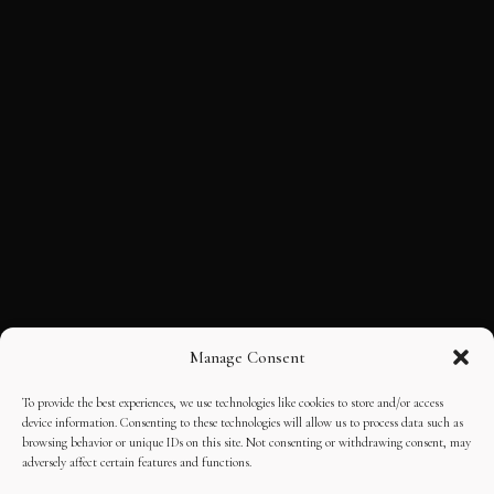
Manage Consent
To provide the best experiences, we use technologies like cookies to store and/or access
device information. Consenting to these technologies will allow us to process data such as
browsing behavior or unique IDs on this site. Not consenting or withdrawing consent, may
adversely affect certain features and functions.