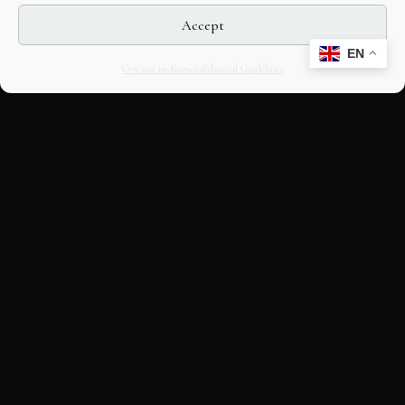
Accept
EN
Opt-out preferences
Editorial Guidelines
CULTURAL HERITAGE
ONLINE · SINCE 1998
An editorial project on Italian and