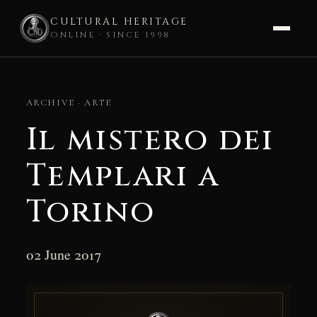
CULTURAL HERITAGE
ONLINE · SINCE 1998
Skip
to
ARCHIVE · ARTE
content
Il mistero dei
Templari a
Torino
02 June 2017