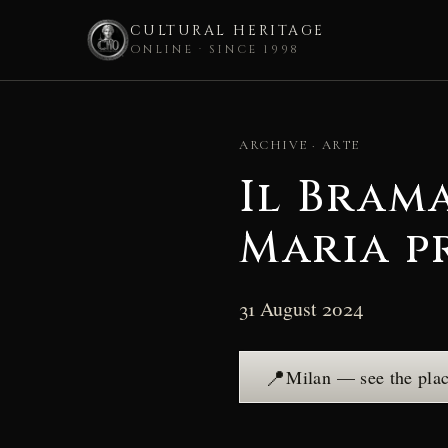
CULTURAL HERITAGE
ONLINE · SINCE 1998
Skip
to
ARCHIVE · ARTE
content
Il Bram
Maria p
31 August 2024
📍
Milan — see the pla