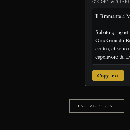
📋 COPY & SHAR
Copy text
FACEBOOK EVENT