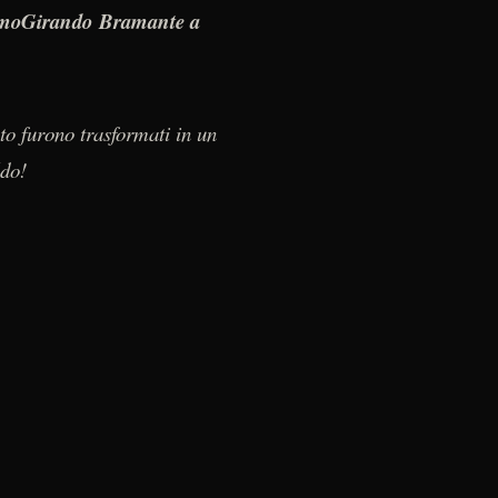
oGirando Bramante a
nto furono trasformati in un
ldo!