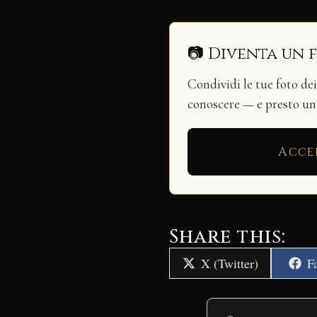
📷 Diventa un 
Condividi le tue foto de
conoscere — e presto u
Acce
Share this:
Share
S
X (Twitter)
F
on
o