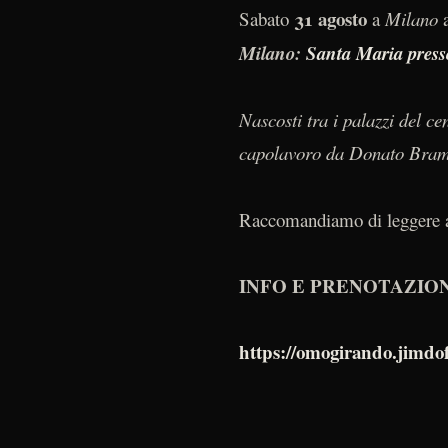
31 agosto
Sabato
a
Milano
a
Milano:
Santa Maria press
Nascosti tra i palazzi del c
capolavoro da Donato Braman
Raccomandiamo di leggere ac
INFO E PRENOTAZIO
https://omogirando.jimdof