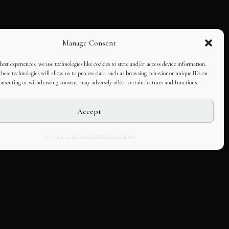
Manage Consent
best experiences, we use technologies like cookies to store and/or access device information.
hese technologies will allow us to process data such as browsing behavior or unique IDs on
consenting or withdrawing consent, may adversely affect certain features and functions.
Accept
Opt-out preferences
Editorial Guidelines