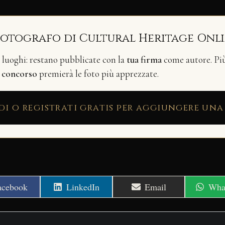
fotografo di Cultural Heritage Onl
i luoghi: restano pubblicate con la
tua firma
come autore. Più 
n
concorso
premierà le foto più apprezzate.
di o registrati gratis per aggiungere una
hare
Share
Share
Shar
acebook
LinkedIn
Email
Wha
n
on
on
on