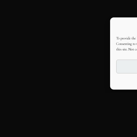
To provide the 
Consenting to t
this site. Not 