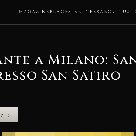
MAGAZINE
PLACES
PARTNERS
ABOUT US
C
ante a Milano: Sa
resso San Satiro
ce →