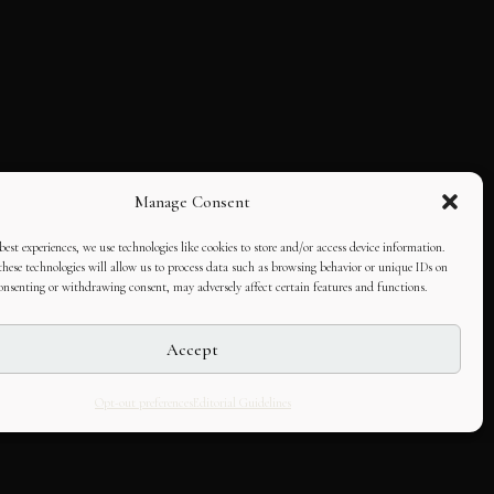
Manage Consent
best experiences, we use technologies like cookies to store and/or access device information.
hese technologies will allow us to process data such as browsing behavior or unique IDs on
consenting or withdrawing consent, may adversely affect certain features and functions.
Accept
Opt-out preferences
Editorial Guidelines