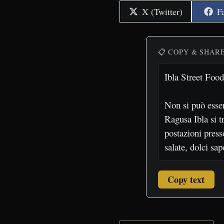
Share
S
X (Twitter)
F
on
o
📋 COPY & SHAR
Copy text