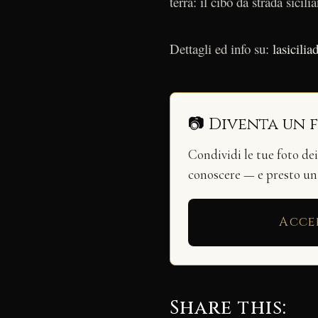
terra: il cibo da strada sicili
Dettagli ed info su:
lasicili
📷 Diventa un 
Condividi le tue foto de
conoscere — e presto u
Acce
Share this: