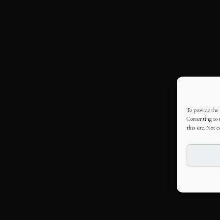
To provide the 
Consenting to t
this site. Not 