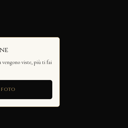
ine
vengono viste, più ti fai
 foto