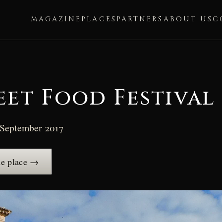
MAGAZINE
PLACES
PARTNERS
ABOUT US
C
eet Food Festival
 September 2017
he place →