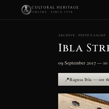
CULTURAL HERITAGE
ONLINE · SINCE 1998
Skip
to
ARCHIVE · FESTE E SAGRE
content
Ibla Str
09 September 2017 — 10
📍
Ragusa Ibla — see t