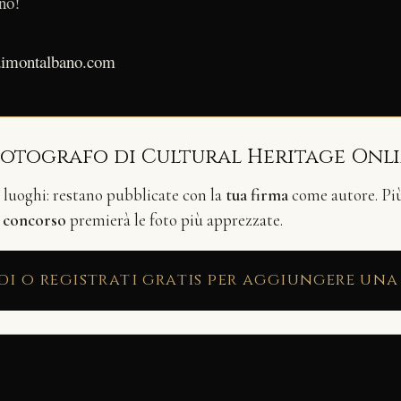
ano!
adimontalbano.com
fotografo di Cultural Heritage Onl
i luoghi: restano pubblicate con la
tua firma
come autore. Più 
n
concorso
premierà le foto più apprezzate.
di o registrati gratis per aggiungere una