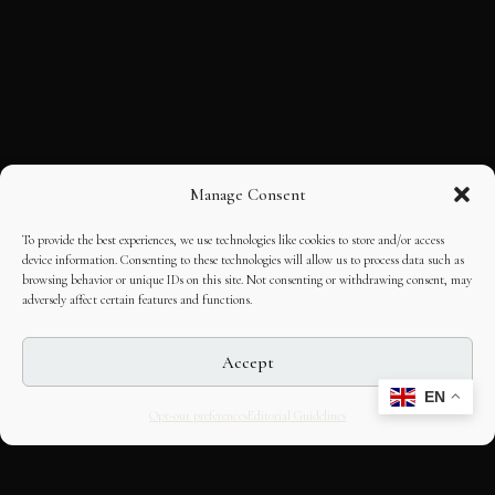
Manage Consent
To provide the best experiences, we use technologies like cookies to store and/or access
device information. Consenting to these technologies will allow us to process data such as
browsing behavior or unique IDs on this site. Not consenting or withdrawing consent, may
adversely affect certain features and functions.
Accept
EN
Opt-out preferences
Editorial Guidelines