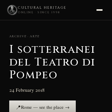
CULTURAL HERITAGE
ONLINE · SINCE 1998
Skip
to
ARCHIVE · ARTE
content
I sotterranei
del Teatro di
Pompeo
24 February 2018
📍
Rome — see the place →