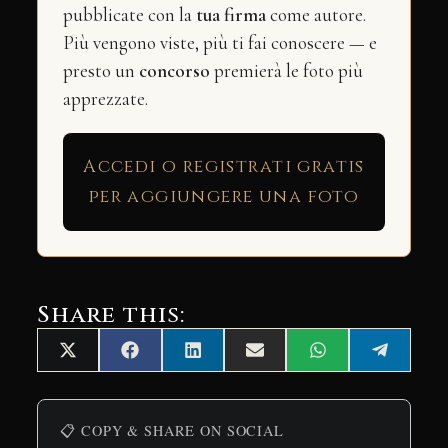
pubblicate con la
tua firma
come autore.
Più vengono viste, più ti fai conoscere — e
presto un
concorso
premierà le foto più
apprezzate.
Accedi o registrati gratis
per aggiungere una foto
Share this:
Share
Share
Share
Share
Share
Share
X
Facebook
LinkedIn
Email
WhatsApp
Telegra
on
on
on
on
on
on
(Twitter)
📋 COPY & SHARE ON SOCIAL