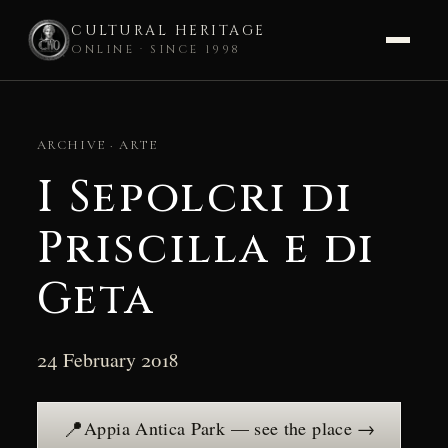
CULTURAL HERITAGE
ONLINE · SINCE 1998
Skip
to
ARCHIVE · ARTE
content
I Sepolcri di
Priscilla e di
Geta
24 February 2018
📍
Appia Antica Park — see the place →