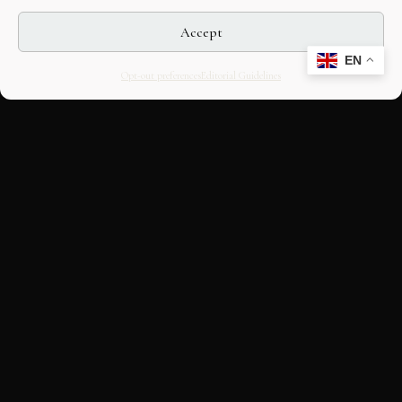
Accept
EN
Opt-out preferences
Editorial Guidelines
CULTURAL HERITAGE
ONLINE · SINCE 1998
An editorial project on Italian and