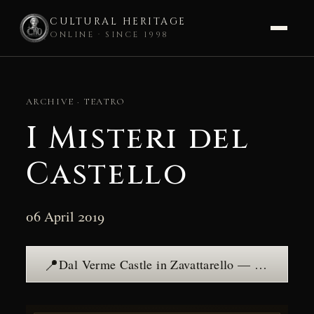
CULTURAL HERITAGE
ONLINE · SINCE 1998
Skip
to
ARCHIVE · TEATRO
content
I Misteri del
Castello
06 April 2019
📍
Dal Verme Castle in Zavattarello — see the place →