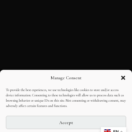
Manage Consent
To provide the best experiences, we use technologies like cookies to store and/or access
device information. Consenting to these technologies will allow us to process data such as
browsing behavior or unique IDs on this site. Not consenting or withdrawing consent, may
adversely affect certain features and functions.
Accept
EN