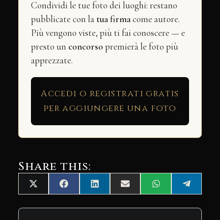
Condividi le tue foto dei luoghi: restano
pubblicate con la
tua firma
come autore.
Più vengono viste, più ti fai conoscere — e
presto un
concorso
premierà le foto più
apprezzate.
Accedi o registrati gratis
per aggiungere una foto
Share this:
Share
Share
Share
Share
Share
Share
X
Facebook
LinkedIn
Email
WhatsApp
Telegra
on
on
on
on
on
on
(Twitter)