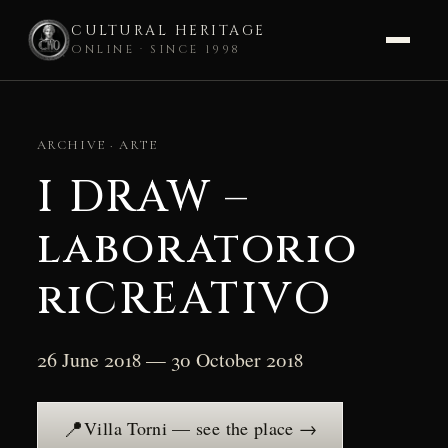
CULTURAL HERITAGE
ONLINE · SINCE 1998
Skip
to
ARCHIVE · ARTE
content
I DRAW –
laboratorio
riCREATIVO
26 June 2018 — 30 October 2018
📍
Villa Torni — see the place →