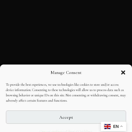
Manage Consent
To provide the best experiences, we use technologies like cookies to store and/or access
device information. Consenting to these technologies will allow us to process data such as
browsing behavior or unique IDs on this site. Not consenting or withdrawing consent, may
adversely affect certain features and functions.
Accept
EN
Opt-out preferences
Editorial Guidelines