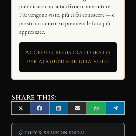
pubblicate con la
tua firma
come autore.
Più vengono viste, più ti fai conoscere — e
presto un
concorso
premierà le foto più
apprezzate.
Accedi o registrati gratis
per aggiungere una foto
Share this:
Share
Share
Share
Share
Share
Share
X
Facebook
LinkedIn
Email
WhatsApp
Telegra
on
on
on
on
on
on
(Twitter)
📋 COPY & SHARE ON SOCIAL