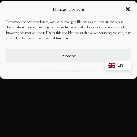
Manage Consent
To provide the best experiences, we use technologies like cookies to store and/or access
device information. Consenting to these technologies will allow us to process data such as
browsing behavior or unique IDs on this site. Not consenting or withdrawing consent, may
adversely affect certain features and functions.
Accept
EN
Opt-out preferences
Editorial Guidelines