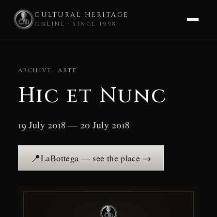
CULTURAL HERITAGE
ONLINE · SINCE 1998
Skip
to
ARCHIVE · ARTE
content
Hic et Nunc
19 July 2018 — 20 July 2018
📍
LaBottega — see the place →