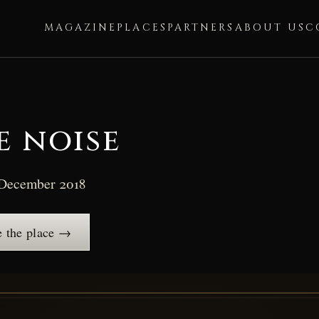
MAGAZINE
PLACES
PARTNERS
ABOUT US
C
e noise
December 2018
 the place →