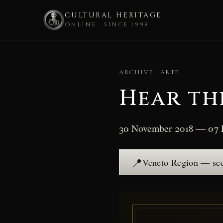
CULTURAL HERITAGE
ONLINE · SINCE 1998
Skip
to
ARCHIVE · ARTE
content
Hear th
30 November 2018 — 07 
📍
Veneto Region — see