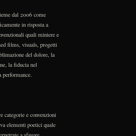
insieme dal 2006 come
ficamente in risposta a
onvenzionali quali miniere e
d films, visuals, progetti
ublimazione del dolore, la
one, la fiducia nel
la performance.
ere categorie e convenzioni
tiva elementi poetici quale
erpetrate a sfavore