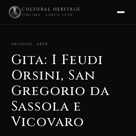
CULTURAL HERITAGE
ONLINE · SINCE 1998
Skip
to
ARCHIVE · ARTE
content
Gita: I Feudi
Orsini, San
Gregorio da
Sassola e
Vicovaro