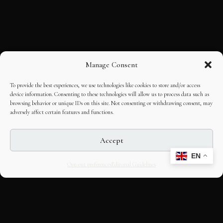
Manage Consent
To provide the best experiences, we use technologies like cookies to store and/or access
device information. Consenting to these technologies will allow us to process data such as
browsing behavior or unique IDs on this site. Not consenting or withdrawing consent, may
adversely affect certain features and functions.
Accept
EN
Opt-out preferences
Editorial Guidelines