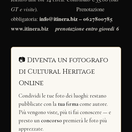
GT e visite
)
.
Prenotazione
info@itinera.biz
– 0627800785
obbligatoria:
www.itinera.biz
prenotazione entro giovedi 6
📷 Diventa un fotografo
di Cultural Heritage
Online
Condividi le tue foto dei luoghi: restano
pubblicate con la
tua firma
come autore.
Più vengono viste, più ti fai conoscere — e
presto un
concorso
premierà le foto più
apprezzate.