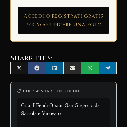
Accedi o registrati gratis
per aggiungere una foto
Share this:
Share
Share
Share
Share
Share
Share
X
Facebook
LinkedIn
Email
WhatsApp
Telegra
on
on
on
on
on
on
(Twitter)
📋 COPY & SHARE ON SOCIAL