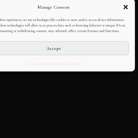
Manage Consent
best experiences, we use technologies like cookies to store and/or access device information.
hese technologies will allow us to process data such as browsing behavior or unique IDs on
consenting or withdrawing consent, may adversely affect certain features and functions.
Accept
Opt-out preferences
Editorial Guidelines