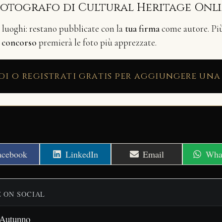
fotografo di Cultural Heritage Onl
i luoghi: restano pubblicate con la
tua firma
come autore. Più 
n
concorso
premierà le foto più apprezzate.
di o registrati gratis per aggiungere una
hare
Share
Share
Shar
acebook
LinkedIn
Email
Wha
n
on
on
on
E ON SOCIAL