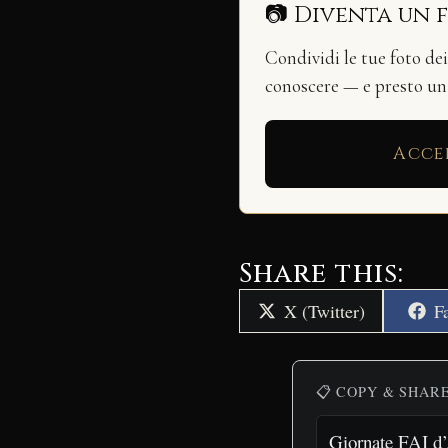
📷 Diventa un 
Condividi le tue foto de
conoscere — e presto u
Acce
Share this:
Share
S
X (Twitter)
F
on
o
📋 COPY & SHAR