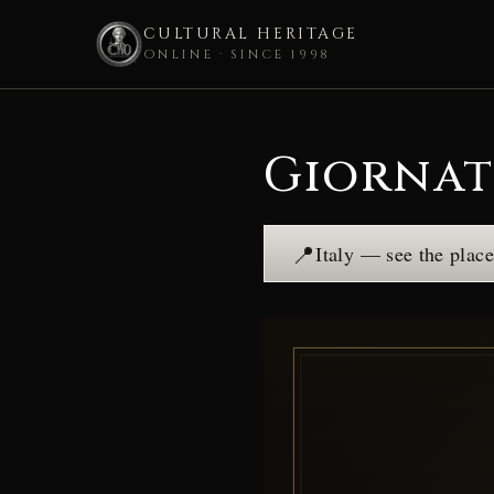
CULTURAL HERITAGE
ONLINE · SINCE 1998
Skip
to
Giornat
content
📍
Italy — see the plac