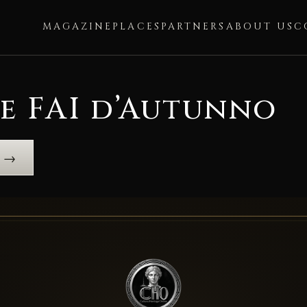
MAGAZINE
PLACES
PARTNERS
ABOUT US
C
e FAI d’Autunno
e →