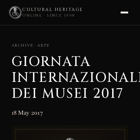
CULTURAL HERITAGE
ONLINE · SINCE 1998
Skip
to
ARCHIVE · ARTE
content
GIORNATA
INTERNAZIONAL
DEI MUSEI 2017
18 May 2017