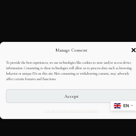
Manage Consent
To provide the best experiences, we use technologies like cookies to store and/or access device
information. Consenting to these technologies will allow us to process data such as browsing
behavior or unique IDs on this site. Not consenting or withdrawing consent, may adversely
affect certain features and functions.
Accept
EN
Opt-out preferences
Editorial Guidelines
CULTURAL HERITAGE