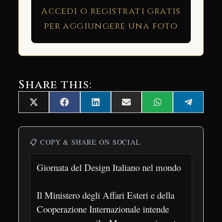
Accedi o registrati gratis
per aggiungere una foto
Share this:
Share
Share
Share
Share
Share
Share
X
Facebook
LinkedIn
Email
WhatsApp
Telegra
on
on
on
on
on
on
(Twitter)
📋 COPY & SHARE ON SOCIAL