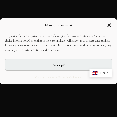
Manage Consent
To provide the best experiences, we use technologies like cookies to store and/or access
device information. Consenting to these technologies will allow us to process data such as
browsing behavior or unique IDs on this site. Not consenting or withdrawing consent, may
adversely affect certain features and functions.
Accept
EN
Opt-out preferences
Editorial Guidelines