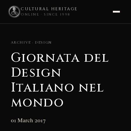
CULTURAL HERITAGE
ONLINE · SINCE 1998
Skip
to
ARCHIVE · DESIGN
content
Giornata del
Design
Italiano nel
mondo
01 March 2017