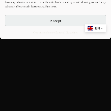
browsing behavior or unique IDs on this site. Not consenting or withdrawing consent, may
adversely affect certain features and functions.
Accept
EN
Opt-out preferences
Editorial Guidelines
CULTURAL HERITAGE
ONLINE · SINCE 1998