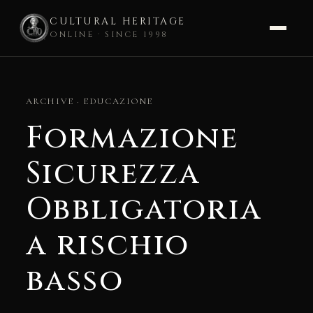
CULTURAL HERITAGE
ONLINE · SINCE 1998
Skip
to
ARCHIVE · EDUCAZIONE
content
Formazione
Sicurezza
Obbligatoria
a rischio
basso