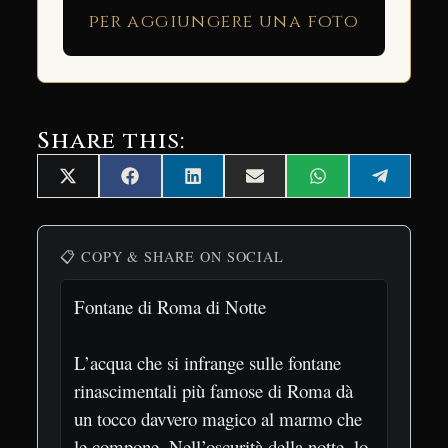
per aggiungere una foto
Share this:
Share
Share
Share
Share
Share
Share
X
Facebook
LinkedIn
Email
WhatsApp
Telegra
on
on
on
on
on
on
(Twitter)
📋 COPY & SHARE ON SOCIAL