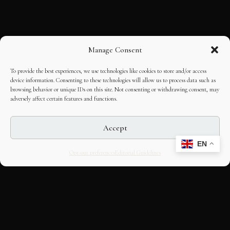
Manage Consent
To provide the best experiences, we use technologies like cookies to store and/or access
device information. Consenting to these technologies will allow us to process data such as
browsing behavior or unique IDs on this site. Not consenting or withdrawing consent, may
adversely affect certain features and functions.
Accept
EN
Opt-out preferences
Editorial Guidelines