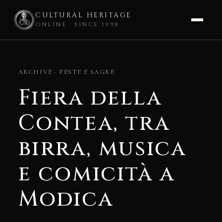
CULTURAL HERITAGE
ONLINE · SINCE 1998
Skip
to
ARCHIVE · FESTE E SAGRE
content
Fiera della
Contea, tra
birra, musica
e comicità a
Modica