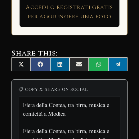
Accedi o registrati gratis
per aggiungere una foto
Share this:
Share
Share
Share
Share
Share
Share
X
Facebook
LinkedIn
Email
WhatsApp
Telegra
on
on
on
on
on
on
(Twitter)
📋 COPY & SHARE ON SOCIAL