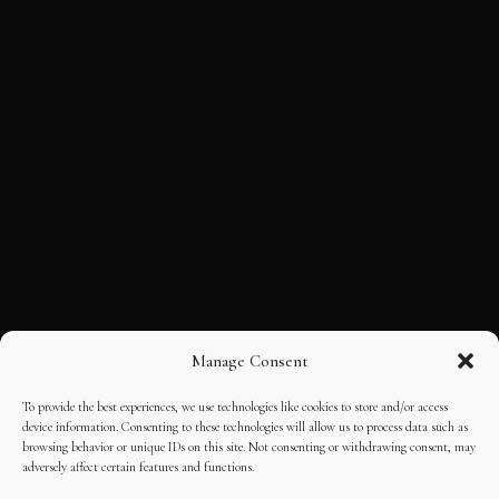
Manage Consent
To provide the best experiences, we use technologies like cookies to store and/or access
device information. Consenting to these technologies will allow us to process data such as
browsing behavior or unique IDs on this site. Not consenting or withdrawing consent, may
adversely affect certain features and functions.