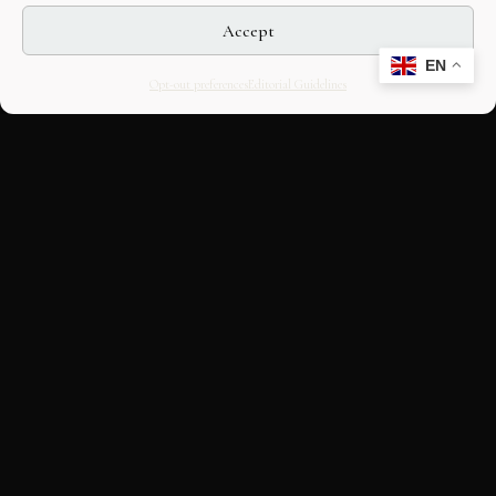
Accept
EN
Opt-out preferences
Editorial Guidelines
CULTURAL HERITAGE
ONLINE · SINCE 1998
An editorial project on Italian and