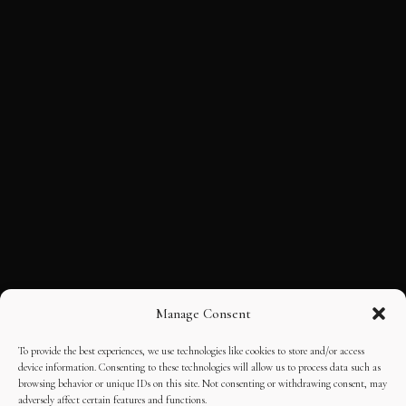
Manage Consent
To provide the best experiences, we use technologies like cookies to store and/or access
device information. Consenting to these technologies will allow us to process data such as
browsing behavior or unique IDs on this site. Not consenting or withdrawing consent, may
adversely affect certain features and functions.