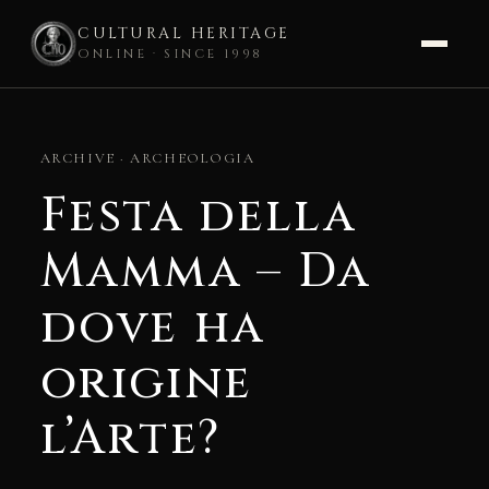
CULTURAL HERITAGE
ONLINE · SINCE 1998
Skip
to
ARCHIVE · ARCHEOLOGIA
content
Festa della
Mamma – Da
dove ha
origine
l’Arte?