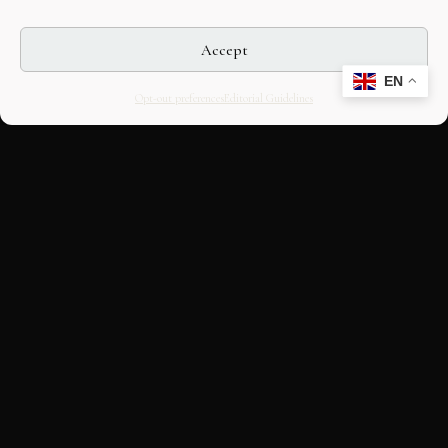
Accept
EN
Opt-out preferences
Editorial Guidelines
CULTURAL HERITAGE
ONLINE · SINCE 1998