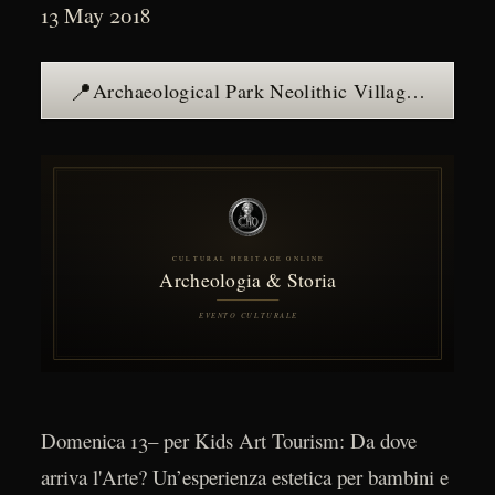
13 May 2018
📍
Archaeological Park Neolithic Village of Travo, Travo (PC) — see the place →
Domenica 13– per Kids Art Tourism: Da dove
arriva l'Arte? Un’esperienza estetica per bambini e