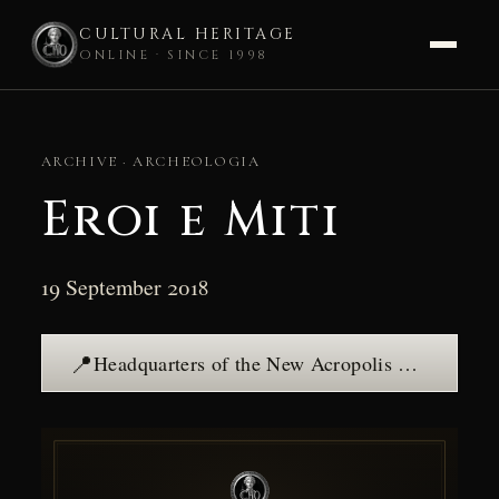
CULTURAL HERITAGE
ONLINE · SINCE 1998
Skip
to
ARCHIVE · ARCHEOLOGIA
content
Eroi e Miti
19 September 2018
📍
Headquarters of the New Acropolis Rome Association — see the place →