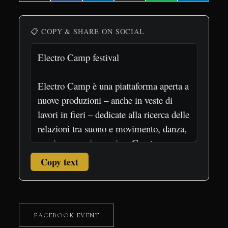
on
on
on
on
on
on
(Twitter)
📋 COPY & SHARE ON SOCIAL
Copy text
FACEBOOK EVENT