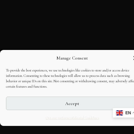
Manage Consent
To provide the best experiences, we use technologies like cookies to store and/or access device
information. Consenting to these technologies will allow us to process data such as browsing
behavior or unique IDs on this site. Not consenting or withdrawing consent, may adversely affe
certain features and functions.
Accept
CULTURAL HERITAGE
EN
ONLINE · SINCE 1998
Opt-out preferences
Editorial Guidelines
An editorial project on Italian and