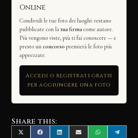
Online
Condividi le tue foto dei luoghi: restano
pubblicate con la
tua firma
come autore.
Più vengono viste, più ti fai conoscere — e
presto un
concorso
premierà le foto più
apprezzate.
Accedi o registrati gratis
per aggiungere una foto
Share this:
Share
Share
Share
Share
Share
Share
X
Facebook
LinkedIn
Email
WhatsApp
Telegra