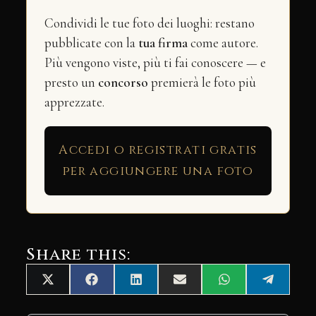
Condividi le tue foto dei luoghi: restano
pubblicate con la
tua firma
come autore.
Più vengono viste, più ti fai conoscere — e
presto un
concorso
premierà le foto più
apprezzate.
Accedi o registrati gratis
per aggiungere una foto
Share this:
Share
Share
Share
Share
Share
Share
X
Facebook
LinkedIn
Email
WhatsApp
Telegra
on
on
on
on
on
on
(Twitter)