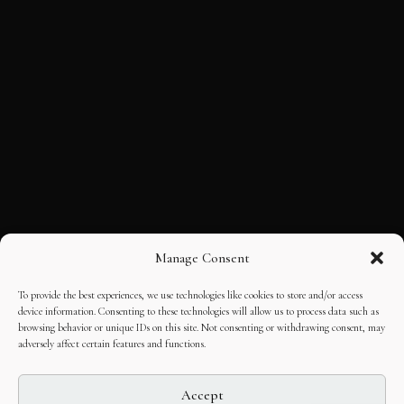
Manage Consent
To provide the best experiences, we use technologies like cookies to store and/or access
device information. Consenting to these technologies will allow us to process data such as
browsing behavior or unique IDs on this site. Not consenting or withdrawing consent, may
adversely affect certain features and functions.
Accept