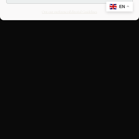
EN
Opt-out preferences
Editorial Guidelines
CULTURAL HERITAGE
ONLINE · SINCE 1998
An editorial project on Italian and
European cultural heritage, operated by