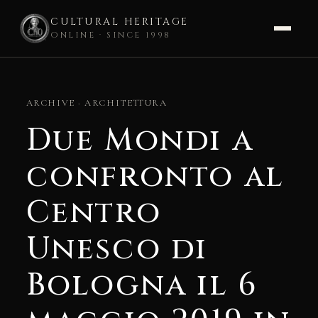
CULTURAL HERITAGE
ONLINE · SINCE 1998
Skip
to
ARCHIVE · ARCHITETTURA
content
Due Mondi a
confronto al
Centro
Unesco di
Bologna il 6