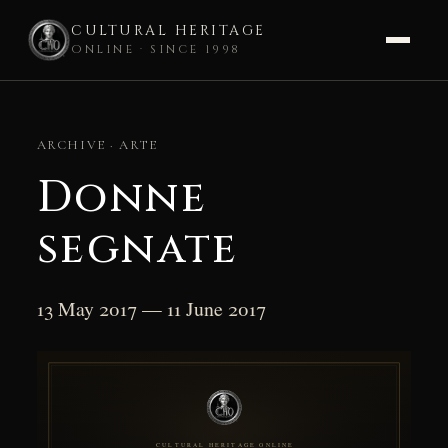
CULTURAL HERITAGE
ONLINE · SINCE 1998
Skip
to
ARCHIVE · ARTE
content
Donne
segnate
13 May 2017 — 11 June 2017