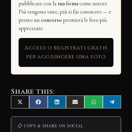
pubblicate con la
tua firma
come autore.
Più vengono viste, più ti fai conoscere — e
presto un
concorso
premierà le foto più
apprezzate.
Accedi o registrati gratis
per aggiungere una foto
Share this:
Share
Share
Share
Share
Share
Share
X
Facebook
LinkedIn
Email
WhatsApp
Telegra
on
on
on
on
on
on
(Twitter)
📋 COPY & SHARE ON SOCIAL