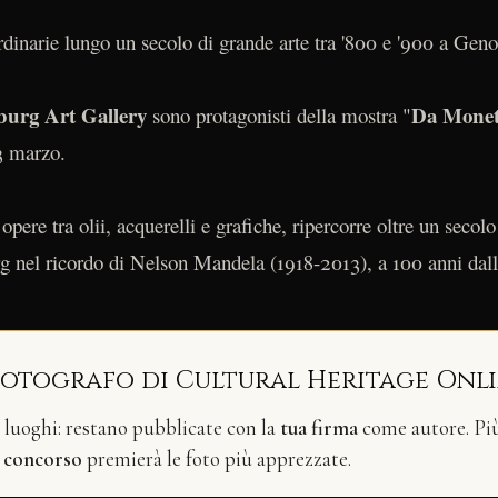
ordinarie lungo un secolo di grande arte tra '800 e '900 a Geno
burg Art Gallery
Da Monet
sono protagonisti della mostra "
3 marzo.
pere tra olii, acquerelli e grafiche, ripercorre oltre un secolo 
urg nel ricordo di Nelson Mandela (1918-2013), a 100 anni dall
fotografo di Cultural Heritage Onl
i luoghi: restano pubblicate con la
tua firma
come autore. Più 
n
concorso
premierà le foto più apprezzate.