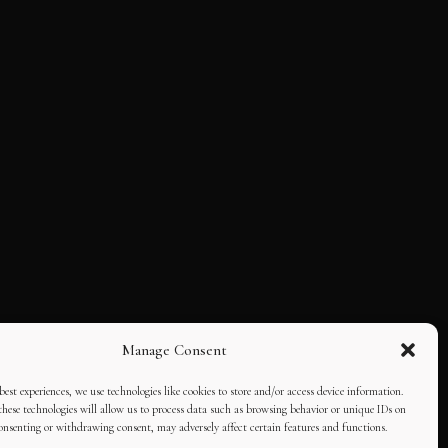
Manage Consent
best experiences, we use technologies like cookies to store and/or access device information.
hese technologies will allow us to process data such as browsing behavior or unique IDs on
consenting or withdrawing consent, may adversely affect certain features and functions.