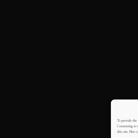
To provide the 
Consenting to t
this site. Not 