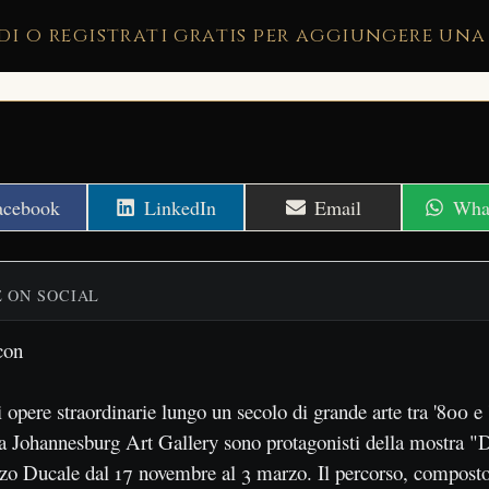
di o registrati gratis per aggiungere una
hare
Share
Share
Shar
acebook
LinkedIn
Email
Wha
n
on
on
on
E ON SOCIAL