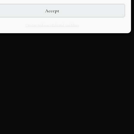
Accept
Opt-out preferences
Editorial Guidelines
LLABORATE
HOUSE
k with us
About Us