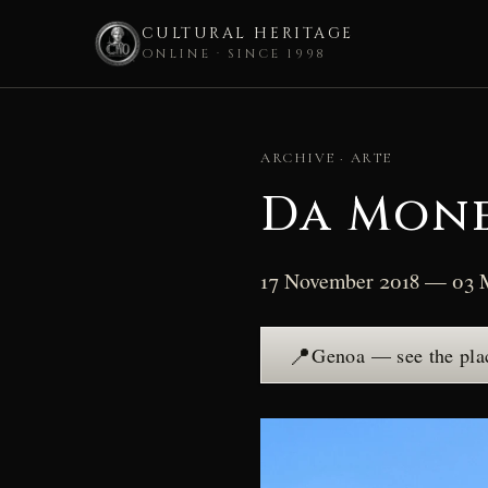
CULTURAL HERITAGE
ONLINE · SINCE 1998
Skip
to
ARCHIVE · ARTE
content
Da Mone
17 November 2018 — 03 
📍
Genoa — see the pl