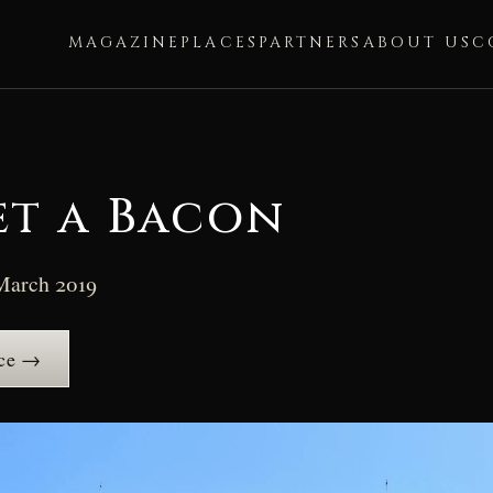
MAGAZINE
PLACES
PARTNERS
ABOUT US
C
t a Bacon
March 2019
ace →