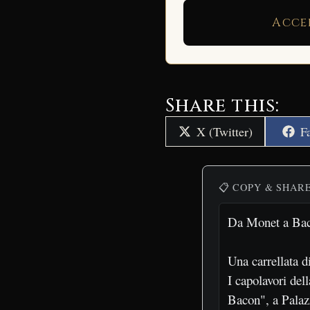
Acce
Share this:
Share
S
X (Twitter)
F
on
o
📋 COPY & SHAR