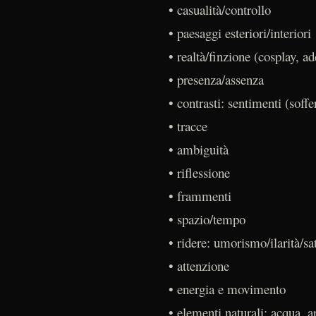
• casualità/controllo
• paesaggi esteriori/interiori
• realtà/finzione (cosplay, a
• presenza/assenza
• contrasti: sentimenti (sof
• tracce
• ambiguità
• riflessione
• frammenti
• spazio/tempo
• ridere: umorismo/ilarità/sa
• attenzione
• energia e movimento
• elementi naturali: acqua, ar