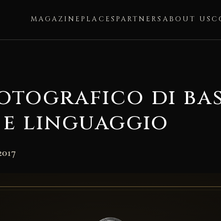
MAGAZINE
PLACES
PARTNERS
ABOUT US
C
otografico di bas
 e linguaggio
2017