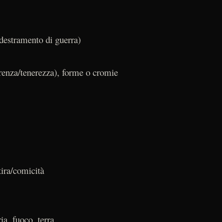
ddestramento di guerra)
ferenza/tenerezza), forme o cromie
tira/comicità
ia, fuoco, terra