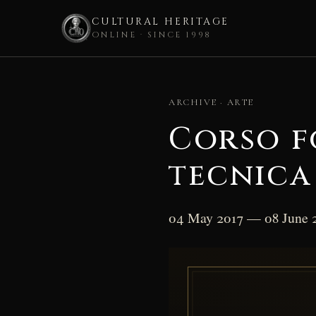
CULTURAL HERITAGE
ONLINE · SINCE 1998
Skip
to
ARCHIVE · ARTE
content
Corso f
tecnica
04 May 2017 — 08 June 