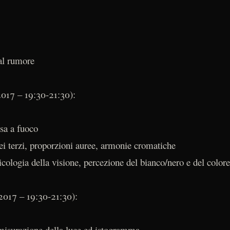
 al rumore
017 – 19:30-21:30):
sa a fuoco
i terzi, proporzioni auree, armonie cromatiche
icologia della visione, percezione del bianco/nero e del colore
2017 – 19:30-21:30):
 misurazione della luce ed istogramma