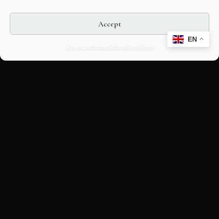
Accept
EN
Opt-out preferences
Editorial Guidelines
CULTURAL HERITAGE
ONLINE · SINCE 1998