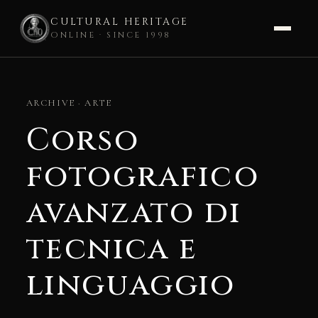
CULTURAL HERITAGE
ONLINE · SINCE 1998
Skip
to
ARCHIVE · ARTE
content
Corso
fotografico
avanzato di
tecnica e
linguaggio