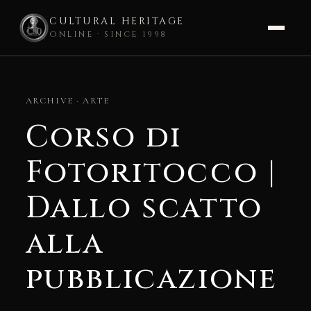
CULTURAL HERITAGE
ONLINE · SINCE 1998
Skip
to
ARCHIVE · ARTE
content
Corso di
Fotoritocco |
Dallo scatto
alla
pubblicazione