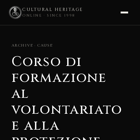
CULTURAL HERITAGE
ONLINE · SINCE 1998
Skip
to
ARCHIVE · CAUSE
content
Corso di
formazione
al
volontariato
e alla