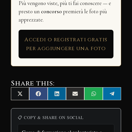
Più vengono viste, più ti fai conoscere — e
presto un
concorso
premierà le foto più
apprezzate.
Accedi o registrati gratis
per aggiungere una foto
Share this:
Share
Share
Share
Share
Share
Share
X
Facebook
LinkedIn
Email
WhatsApp
Telegra
on
on
on
on
on
on
(Twitter)
📋 COPY & SHARE ON SOCIAL