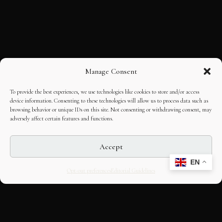
Manage Consent
To provide the best experiences, we use technologies like cookies to store and/or access
device information. Consenting to these technologies will allow us to process data such as
browsing behavior or unique IDs on this site. Not consenting or withdrawing consent, may
adversely affect certain features and functions.
Accept
EN
Opt-out preferences
Editorial Guidelines