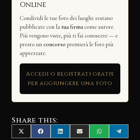
Online
Condividi le tue foto dei luoghi: restano
pubblicate con la
tua firma
come autore.
Più vengono viste, più ti fai conoscere — e
presto un
concorso
premierà le foto più
apprezzate.
Accedi o registrati gratis
per aggiungere una foto
Share this:
Share
Share
Share
Share
Share
Share
X
Facebook
LinkedIn
Email
WhatsApp
Telegra
on
on
on
on
on
on
(Twitter)