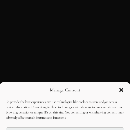
Manage Consent
To provide the best experiences, we use technologies like cookies to store and/or access
device information. Consenting to these technologies will allow us to process data such as
browsing behavior or unique IDs on this site. Not consenting or withdrawing consent, may
adversely affect certain features and functions.