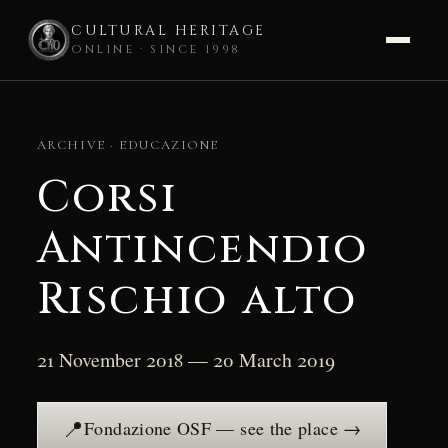
CULTURAL HERITAGE
ONLINE · SINCE 1998
Skip
to
ARCHIVE · EDUCAZIONE
content
Corsi
Antincendio
Rischio alto
21 November 2018 — 20 March 2019
📍
Fondazione OSF — see the place →