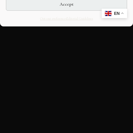
Accept
EN
Opt-out preferences
Editorial Guidelines
CULTURAL HERITAGE
ONLINE · SINCE 1998
An editorial project on Italian and