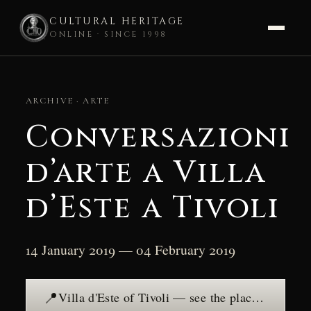
CULTURAL HERITAGE
ONLINE · SINCE 1998
Skip
to
ARCHIVE · ARTE
content
Conversazioni
d’arte a Villa
d’Este a Tivoli
14 January 2019 — 04 February 2019
📍
Villa d'Este of Tivoli — see the place →