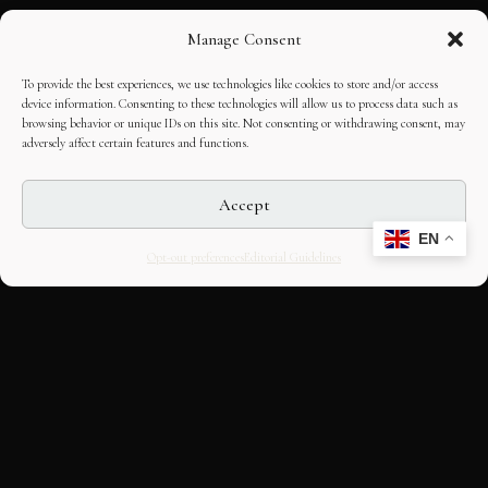
Manage Consent
To provide the best experiences, we use technologies like cookies to store and/or access
device information. Consenting to these technologies will allow us to process data such as
browsing behavior or unique IDs on this site. Not consenting or withdrawing consent, may
adversely affect certain features and functions.
Accept
EN
Opt-out preferences
Editorial Guidelines