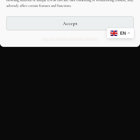
browsing behavior or unique IDs on this site. Not consenting or withdrawing consent, may
adversely affect certain features and functions.
Accept
EN
Opt-out preferences
Editorial Guidelines
CULTURAL HERITAGE
ONLINE · SINCE 1998