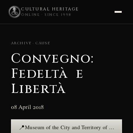
CULTURAL HERITAGE
ONLINE · SINCE 1998
Skip
to
ARCHIVE · CAUSE
content
Convegno:
Fedeltà e
Libertà
08 April 2018
📍
Museum of the City and Territory of Cori - Monumental Complex of S. Oliva — see the place →