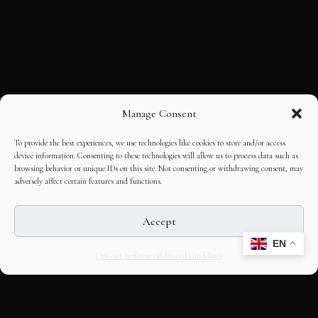
Manage Consent
To provide the best experiences, we use technologies like cookies to store and/or access
device information. Consenting to these technologies will allow us to process data such as
browsing behavior or unique IDs on this site. Not consenting or withdrawing consent, may
adversely affect certain features and functions.
Accept
EN
Opt-out preferences
Editorial Guidelines