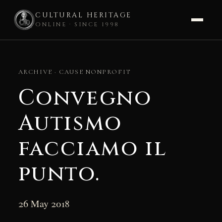
CULTURAL HERITAGE
ONLINE · SINCE 1998
Skip
to
ARCHIVE · CAUSE NONPROFIT
content
Convegno
Autismo
facciamo il
punto.
26 May 2018