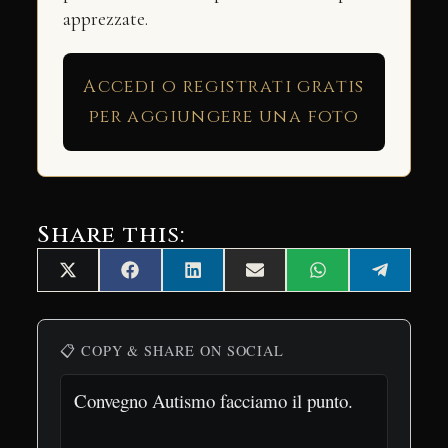
apprezzate.
Accedi o registrati gratis
per aggiungere una foto
Share this:
Share
Share
Share
Share
Share
Share
X
Facebook
LinkedIn
Email
WhatsApp
Telegra
on
on
on
on
on
on
(Twitter)
📋 COPY & SHARE ON SOCIAL