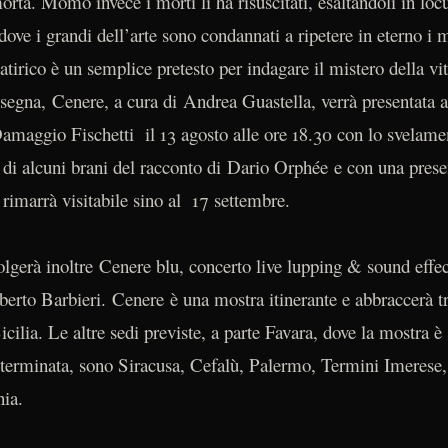
orta. Momò invece i morti li ha risuscitati, esaltandoli in lo
ve i grandi dell’arte sono condannati a ripetere in eterno i m
atirico è un semplice pretesto per indagare il mistero della vit
assegna, Cenere, a cura di Andrea Guastella, verrà presentata 
amaggio Fischetti il 13 agosto alle ore 18.30 con lo svelame
a di alcuni brani del racconto di Dario Orphée e con una prese
rimarrà visitabile sino al 17 settembre.
volgerà inoltre Cenere blu, concerto live lupping & sound effe
berto Barbieri. Cenere è una mostra itinerante e abbraccerà tr
a Sicilia. Le altre sedi previste, a parte Favara, dove la mostra 
à terminata, sono Siracusa, Cefalù, Palermo, Termini Imerese
ia.