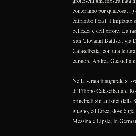
grotteschi una mostra nata m
conteranno pur qualcosa…) do
entrambe i casi, l’impianto s
bellezza e dell’orrore. La r
San Giovanni Battista, via D
Calascibetta, con una lettur
curatore Andrea Guastella e 
Nella serata inaugurale si s
di Filippo Calascibetta e Ro
principali siti artistici dell
giugno, ed Erice, dove è gi
Messina e Lipsia, in German