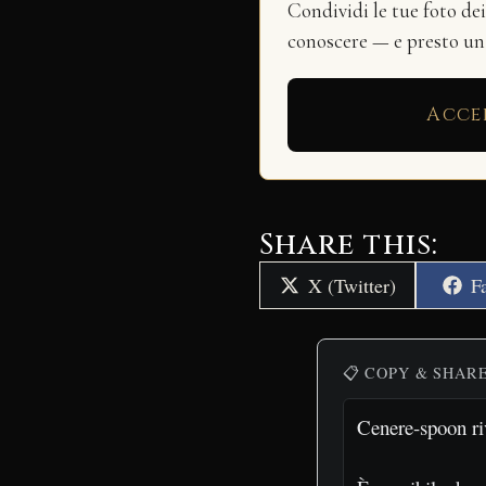
Condividi le tue foto de
conoscere — e presto u
Acce
Share this:
Share
S
X (Twitter)
F
on
o
📋 COPY & SHAR