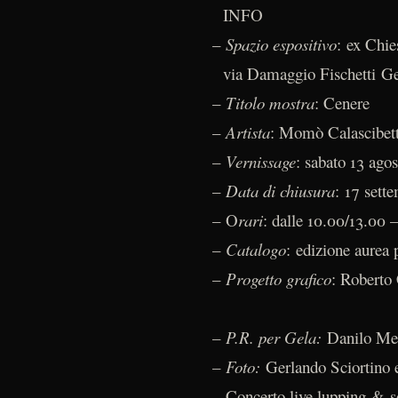
INFO
–
Spazio espositivo
: ex Chie
via Damaggio Fischetti Ge
–
Titolo mostra
: Cenere
–
Artista
: Momò Calascibet
–
Vernissage
: sabato 13 ago
–
Data di chiusura
: 17 sett
– O
rari
: dalle 10.00/13.00 
–
Catalogo
: edizione aurea
–
Progetto grafico
: Roberto
–
P.R. per Gela:
Danilo Me
–
Foto:
Gerlando Sciortino 
– Concerto live lupping & s