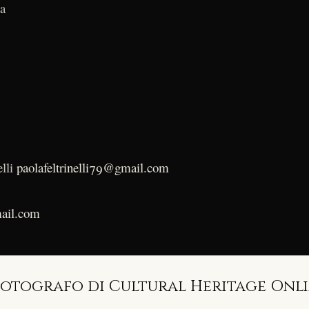
ia
lli
paolafeltrinelli79@gmail.com
ail.com
fotografo di Cultural Heritage Onl