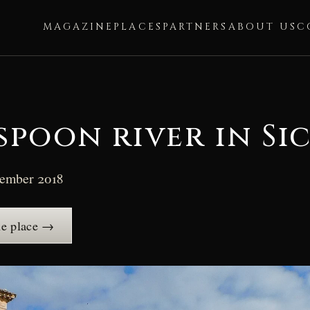
MAGAZINE
PLACES
PARTNERS
ABOUT US
C
poon river in Sic
tember 2018
he place →