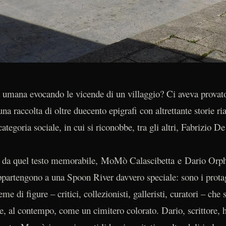
ta umana evocando le vicende di un villaggio? Ci aveva prova
 raccolta di oltre duecento epigrafi con altrettante storie ria
categoria sociale, in cui si riconobbe, tra gli altri, Fabrizio D
za da quel testo memorabile, MoMò Calascibetta e Dario Orph
appartengono a una Spoon River davvero speciale: sono i protag
ieme di figure – critici, collezionisti, galleristi, curatori – ch
, al contempo, come un cimitero colorato. Dario, scrittore, ha