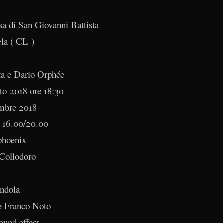
sa di San Giovanni Battista
la ( CL )
ta e Dario Orphée
sto 2018 ore 18:30
embre 2018
– 16.00/20.00
 phoenix
 Collodoro
ndola
e Franco Noto
ound effect