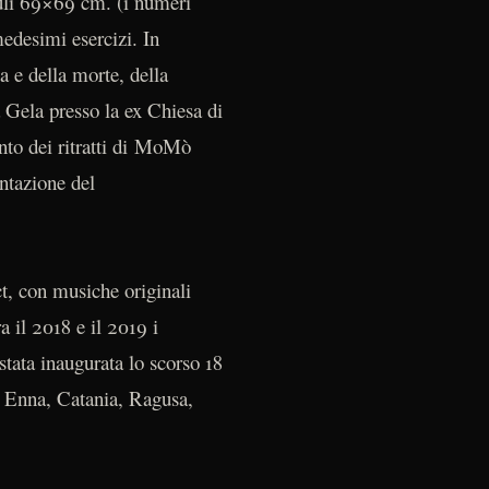
culi 69×69 cm. (i numeri
edesimi esercizi. In
a e della morte, della
a Gela presso la ex Chiesa di
nto dei ritratti di MoMò
ntazione del
ct, con musiche originali
a il 2018 e il 2019 i
è stata inaugurata lo scorso 18
, Enna, Catania, Ragusa,