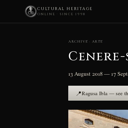
CULTURAL HERITAGE
ONLINE · SINCE 1998
Skip
to
ARCHIVE · ARTE
content
Cenere-s
13 August 2018 — 17 Sep
📍
Ragusa Ibla — see t