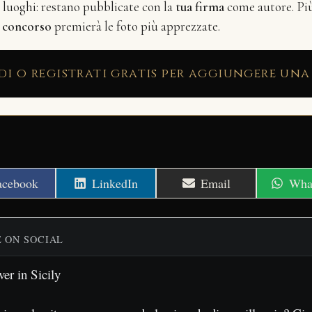
i luoghi: restano pubblicate con la
tua firma
come autore. Più 
n
concorso
premierà le foto più apprezzate.
di o registrati gratis per aggiungere una
hare
Share
Share
Shar
acebook
LinkedIn
Email
Wha
n
on
on
on
E ON SOCIAL