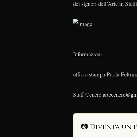
dei signori dell’Arte in Sicil
Informazioni
ufficio stampa-Paola Feltrine
Staff Cenere
artecenere@gm
📷 Diventa un 