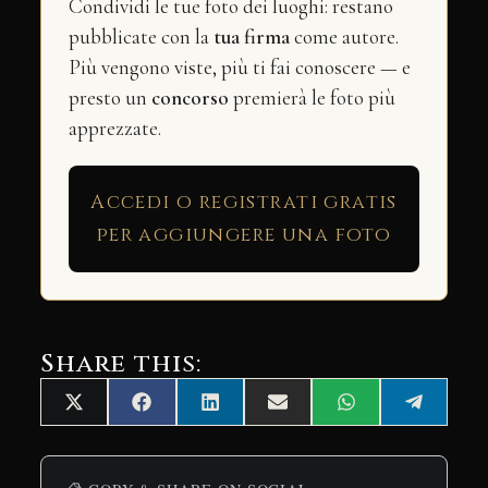
Condividi le tue foto dei luoghi: restano
pubblicate con la
tua firma
come autore.
Più vengono viste, più ti fai conoscere — e
presto un
concorso
premierà le foto più
apprezzate.
Accedi o registrati gratis
per aggiungere una foto
Share this:
Share
Share
Share
Share
Share
Share
X
Facebook
LinkedIn
Email
WhatsApp
Telegra
on
on
on
on
on
on
(Twitter)