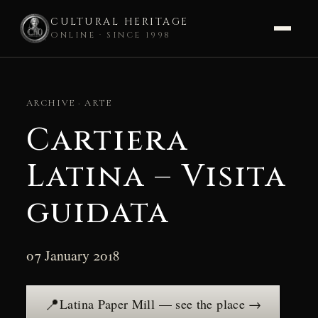
CULTURAL HERITAGE
ONLINE · SINCE 1998
Skip
to
ARCHIVE · ARTE
content
Cartiera
Latina – Visita
guidata
07 January 2018
📍
Latina Paper Mill — see the place →