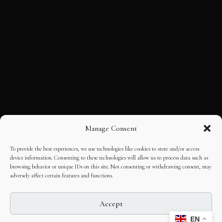
Manage Consent
To provide the best experiences, we use technologies like cookies to store and/or access
device information. Consenting to these technologies will allow us to process data such as
browsing behavior or unique IDs on this site. Not consenting or withdrawing consent, may
adversely affect certain features and functions.
Accept
EN