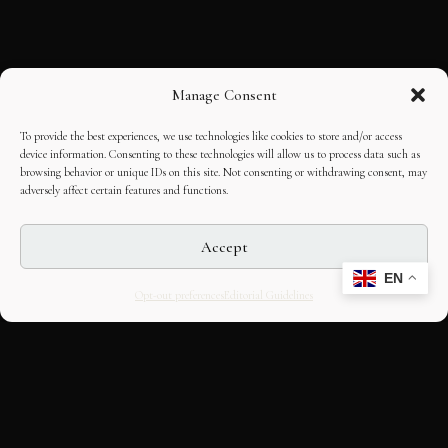
Manage Consent
To provide the best experiences, we use technologies like cookies to store and/or access
device information. Consenting to these technologies will allow us to process data such as
browsing behavior or unique IDs on this site. Not consenting or withdrawing consent, may
adversely affect certain features and functions.
Accept
EN
Opt-out preferences
Editorial Guidelines