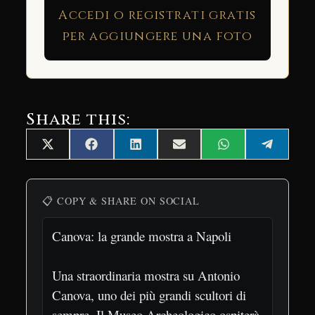
Accedi o registrati gratis
per aggiungere una foto
Share this:
Share
Share
Share
Share
Share
Share
X
Facebook
LinkedIn
Email
WhatsApp
Telegra
on
on
on
on
on
on
(Twitter)
📋 COPY & SHARE ON SOCIAL