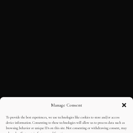
Manage Consent
To provide the best experiences, we use technologies like cookies to store and/or access
device information. Consenting to these technologies will allow us to process data such as
browsing behavior or unique IDs on this site. Not consenting or withdrawing consent, may