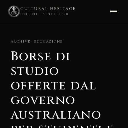
CULTURAL HERITAGE
ONLINE · SINCE 1998
Skip
to
ARCHIVE · EDUCAZIONE
content
Borse di
studio
offerte dal
governo
australiano