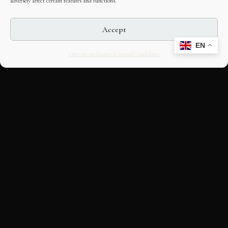
adversely affect certain features and functions.
Accept
EN
Opt-out preferences
Editorial Guidelines
CULTURAL HERITAGE
ONLINE · SINCE 1998