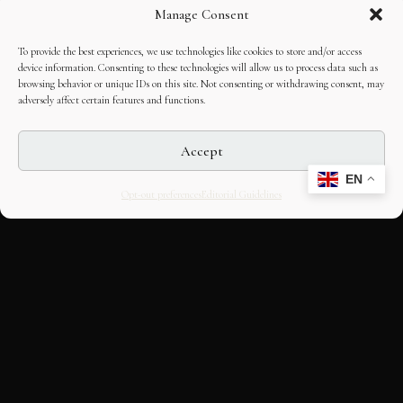
Manage Consent
To provide the best experiences, we use technologies like cookies to store and/or access
device information. Consenting to these technologies will allow us to process data such as
browsing behavior or unique IDs on this site. Not consenting or withdrawing consent, may
adversely affect certain features and functions.
Accept
EN
Opt-out preferences
Editorial Guidelines