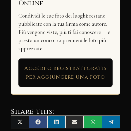
Online
Condividi le tue foto dei luoghi: restano
pubblicate con la
tua firma
come autore.
Più vengono viste, più ti fai conoscere — e
presto un
concorso
premierà le foto più
apprezzate.
Accedi o registrati gratis
per aggiungere una foto
Share this:
Share
Share
Share
Share
Share
Share
X
Facebook
LinkedIn
Email
WhatsApp
Telegra
on
on
on
on
on
on
(Twitter)