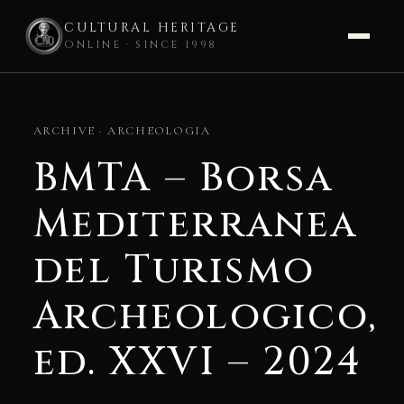
CULTURAL HERITAGE
ONLINE · SINCE 1998
Skip
to
ARCHIVE · ARCHEOLOGIA
content
BMTA – Borsa
Mediterranea
del Turismo
Archeologico,
ed. XXVI – 2024