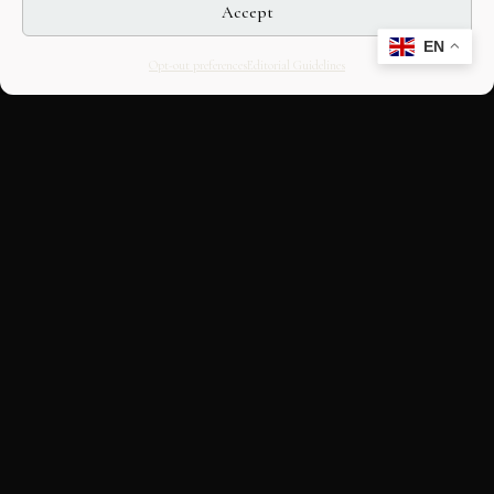
Accept
EN
Opt-out preferences
Editorial Guidelines
CULTURAL HERITAGE
ONLINE · SINCE 1998
An editorial project on Italian and
European cultural heritage, operated by