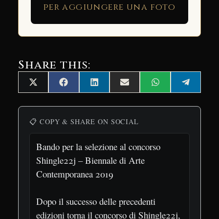
per aggiungere una foto
Share this:
Share
Share
Share
Share
Share
Share
X
Facebook
LinkedIn
Email
WhatsApp
Telegra
on
on
on
on
on
on
(Twitter)
📋 COPY & SHARE ON SOCIAL