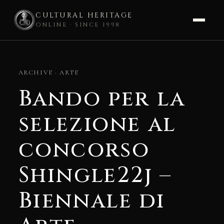
CULTURAL HERITAGE
ONLINE · SINCE 1998
Skip
to
ARCHIVE · ARTE
content
Bando per la
selezione al
concorso
Shingle22j –
Biennale di