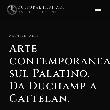
CULTURAL HERITAGE
ONLINE · SINCE 1998
Skip
to
ARCHIVE · ARTE
content
Arte
contemporane
sul Palatino.
Da Duchamp a
Cattelan.