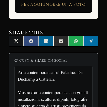
per aggiungere una foto
Share this:
Share
Share
Share
Share
Share
Share
X
Facebook
LinkedIn
Email
WhatsApp
Telegra
on
on
on
on
on
on
(Twitter)
📋 COPY & SHARE ON SOCIAL