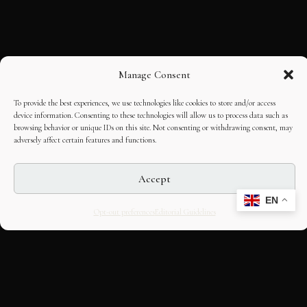
Manage Consent
To provide the best experiences, we use technologies like cookies to store and/or access
device information. Consenting to these technologies will allow us to process data such as
browsing behavior or unique IDs on this site. Not consenting or withdrawing consent, may
adversely affect certain features and functions.
Accept
EN
Opt-out preferences
Editorial Guidelines