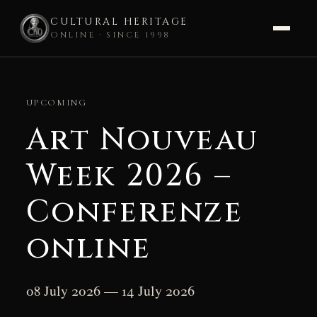
CULTURAL HERITAGE
ONLINE · SINCE 1998
Skip
to
UPCOMING
content
Art Nouveau
Week 2026 –
Conferenze
online
08 July 2026 — 14 July 2026