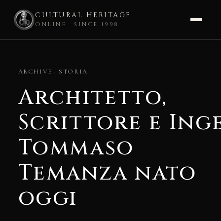
CULTURAL HERITAGE
ONLINE · SINCE 1998
Skip
to
ARCHIVE · STORIA
content
Architetto,
Scrittore e Ing
Tommaso
Temanza nato
oggi