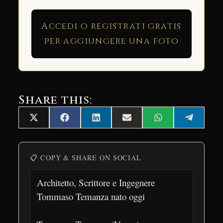
Accedi o registrati gratis
per aggiungere una foto
Share this:
Share
Share
Share
Share
Share
Share
X
Facebook
LinkedIn
Email
WhatsApp
Telegra
on
on
on
on
on
on
(Twitter)
📋 COPY & SHARE ON SOCIAL