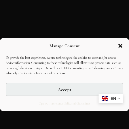
Manage Consent
To provide the best experiences, we use technologies like cookies to store and/or access
device information. Consenting to these technologies will allow us to process data such as
browsing behavior or unique IDs on this site. Not consenting or withdrawing consent, may
adversely affect certain features and functions.
Accept
EN
Opt-out preferences
Editorial Guidelines