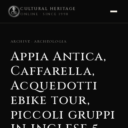
CULTURAL HERITAGE
ONLINE · SINCE 1998
Skip
to
ARCHIVE · ARCHEOLOGIA
content
Appia Antica,
Caffarella,
Acquedotti
ebike tour,
piccoli gruppi