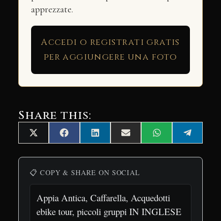
apprezzate.
Accedi o registrati gratis
per aggiungere una foto
Share this:
Share
Share
Share
Share
Share
Share
X
Facebook
LinkedIn
Email
WhatsApp
Telegra
on
on
on
on
on
on
(Twitter)
📋 COPY & SHARE ON SOCIAL