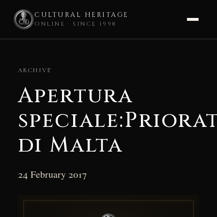
CULTURAL HERITAGE
ONLINE · SINCE 1998
Skip
to
ARCHIVE
content
Apertura
speciale:Priora
di Malta
24 February 2017