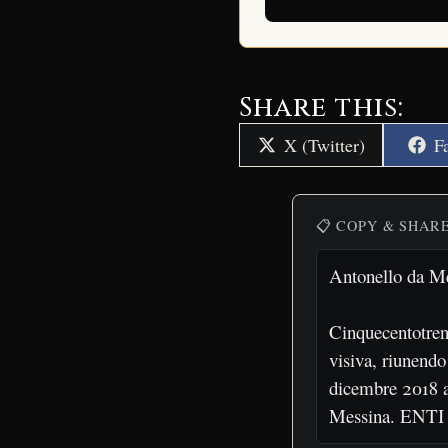
Share this:
Share
S
X (Twitter)
F
on
o
📋 COPY & SHAR