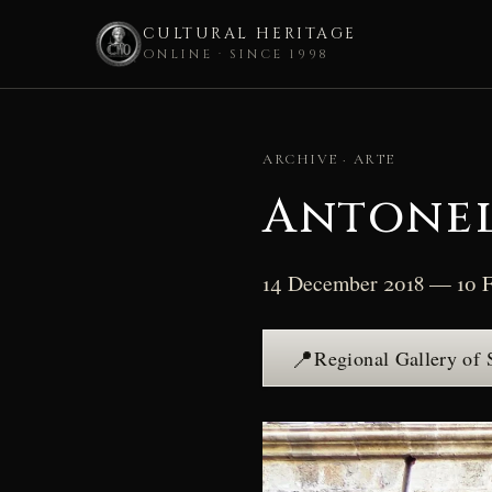
CULTURAL HERITAGE
ONLINE · SINCE 1998
Skip
to
ARCHIVE · ARTE
content
Antonel
14 December 2018 — 10 F
📍
Regional Gallery of 