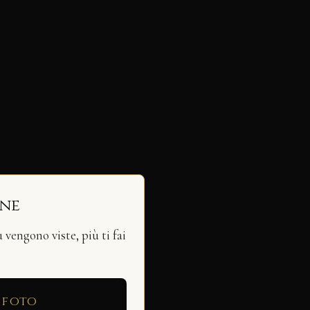
ine
vengono viste, più ti fai
 foto