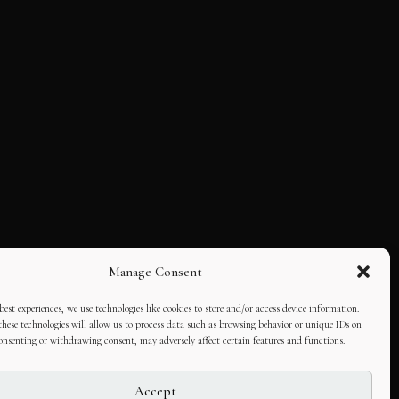
Manage Consent
best experiences, we use technologies like cookies to store and/or access device information.
hese technologies will allow us to process data such as browsing behavior or unique IDs on
consenting or withdrawing consent, may adversely affect certain features and functions.
Accept