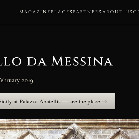
MAGAZINE
PLACES
PARTNERS
ABOUT US
C
lo da Messina
ebruary 2019
Sicily at Palazzo Abatellis — see the place →