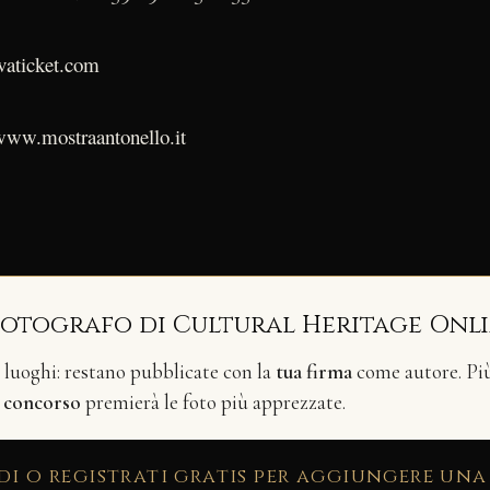
vaticket.com
/www.mostraantonello.it
fotografo di Cultural Heritage Onl
i luoghi: restano pubblicate con la
tua firma
come autore. Più 
n
concorso
premierà le foto più apprezzate.
di o registrati gratis per aggiungere una