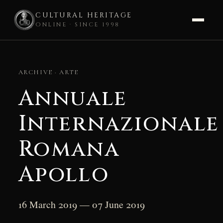
CULTURAL HERITAGE
ONLINE · SINCE 1998
Skip
to
ARCHIVE · ARTE
content
Annuale
Internazionale
Romana
Apollo
16 March 2019 — 07 June 2019