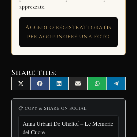
apprezzate.
Accedi o registrati gratis
per aggiungere una foto
Share this:
Share
Share
Share
Share
Share
Share
X
Facebook
LinkedIn
Email
WhatsApp
Telegra
on
on
on
on
on
on
(Twitter)
📋 COPY & SHARE ON SOCIAL