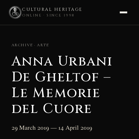
CULTURAL HERITAGE
ONLINE · SINCE 1998
Skip
to
ARCHIVE · ARTE
content
Anna Urbani
De Gheltof –
Le Memorie
del Cuore
29 March 2019 — 14 April 2019