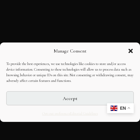
Manage Consent
To provide the best experiences, we use technologies like cookies to store and/or access
device information. Consenting to these technologies will allow us to process data such as
browsing behavior or unique IDs on this site. Not consenting or withdrawing consent, may
adversely affect certain features and functions.
Accept
EN
Opt-out preferences
Editorial Guidelines