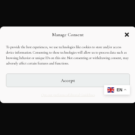
Manage Consent
To provide the best experiences, we use technologies like cookies to store and/or access
device information. Consenting to these technologies will allow us to process data such as
browsing behavior or unique IDs on this site. Not consenting or withdrawing consent, may
adversely affect certain features and functions.
Accept
EN
Opt-out preferences
Editorial Guidelines