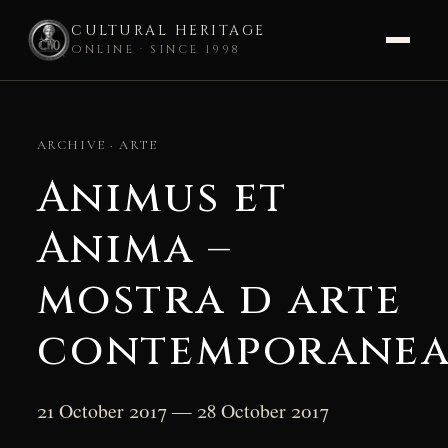
CULTURAL HERITAGE
ONLINE · SINCE 1998
Skip
to
ARCHIVE · ARTE
content
Animus et
Anima –
mostra d arte
contemporane
21 October 2017 — 28 October 2017