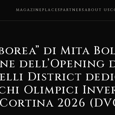
MAGAZINE
PLACES
PARTNERS
ABOUT US
C
orea” di Mita Bol
ne dell’Opening 
lli District dedi
chi Olimpici Inve
Cortina 2026 (DV