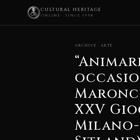
CULTURAL HERITAGE
ONLINE · SINCE 1998
Skip
to
ARCHIVE · ARTE
content
“Animarb
occasio
Maronce
XXV Gio
Milano-