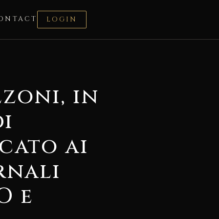
ONTACT
LOGIN
zoni, in
di
cato ai
rnali
O e