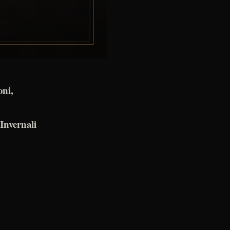
oni,
Invernali