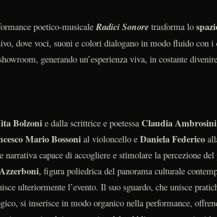
spaz
erformance poetico-musicale
Radici Sonore
trasforma lo
vo, dove voci, suoni e colori dialogano in modo fluido con i
 showroom, generando un’esperienza viva, in costante divenire
ita Bolzoni
Claudia Ambrosin
e dalla scrittrice e poetessa
ncesco Mario Bossoni
Daniela Federico
al violoncello e
al
e narrativa capace di accogliere e stimolare la percezione del
 Azzerboni
, figura poliedrica del panorama culturale contemp
chisce ulteriormente l’evento. Il suo sguardo, che unisce pratic
ico, si inserisce in modo organico nella performance, offrend