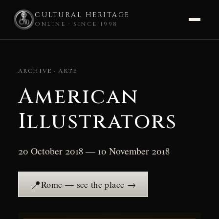
CULTURAL HERITAGE
ONLINE · SINCE 1998
Skip
to
ARCHIVE · ARTE
content
American
Illustrators
20 October 2018 — 10 November 2018
📍
Rome — see the place →