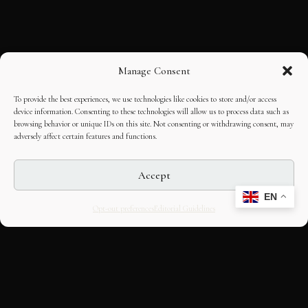
Manage Consent
To provide the best experiences, we use technologies like cookies to store and/or access
device information. Consenting to these technologies will allow us to process data such as
browsing behavior or unique IDs on this site. Not consenting or withdrawing consent, may
adversely affect certain features and functions.
Accept
EN
Opt-out preferences
Editorial Guidelines