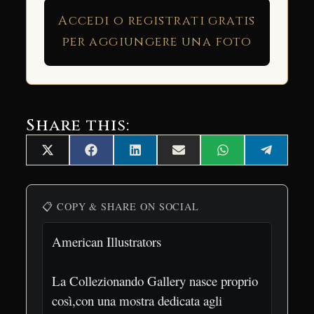
Accedi o registrati gratis
per aggiungere una foto
Share this:
Share
Share
Share
Share
Share
Share
X
Facebook
LinkedIn
Email
WhatsApp
Telegra
on
on
on
on
on
on
(Twitter)
📋 COPY & SHARE ON SOCIAL